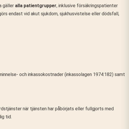
a gäller
alla patientgrupper
, inklusive försäkringspatienter
örs endast vid akut sjukdom, sjukhusvistelse eller dödsfall,
påminnelse- och inkassokostnader (inkassolagen 1974:182) samt
dstjänster när tjänsten har påbörjats eller fullgjorts med
g tid.