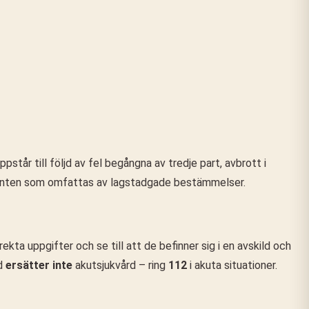
pstår till följd av fel begångna av tredje part, avbrott i
patienten som omfattas av lagstadgade bestämmelser.
ta uppgifter och se till att de befinner sig i en avskild och
rd
ersätter inte
akutsjukvård – ring
112
i akuta situationer.