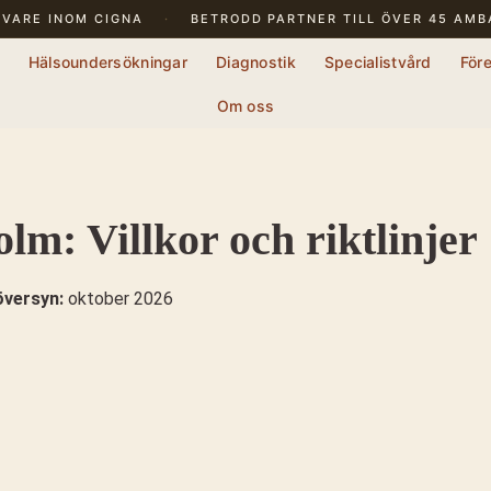
IVARE
INOM CIGNA
·
BETRODD PARTNER TILL ÖVER 45 AM
Diagnostik
Specialistvård
För
Om oss
lm: Villkor och riktlinjer
översyn:
oktober 2026