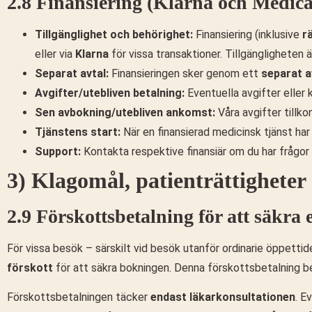
2.8 Finansiering (Klarna och Medica
Tillgänglighet och behörighet:
Finansiering (inklusive
r
eller via
Klarna
för vissa transaktioner. Tillgängligheten 
Separat avtal:
Finansieringen sker genom ett
separat a
Avgifter/utebliven betalning:
Eventuella avgifter eller 
Sen avbokning/utebliven ankomst:
Våra avgifter tillko
Tjänstens start:
När en finansierad medicinsk tjänst ha
Support:
Kontakta respektive finansiär om du har frågor 
3) Klagomål, patienträttighete
2.9 Förskottsbetalning för att säkra
För vissa besök – särskilt vid besök utanför ordinarie öppettider
förskott
för att säkra bokningen. Denna förskottsbetalning bek
Förskottsbetalningen täcker
endast läkarkonsultationen
. E