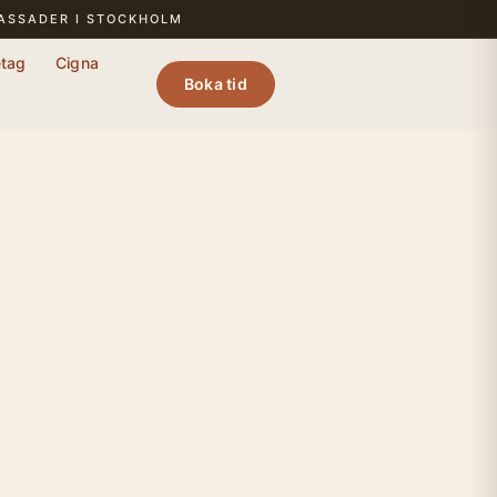
BASSADER I STOCKHOLM
etag
Cigna
Boka tid