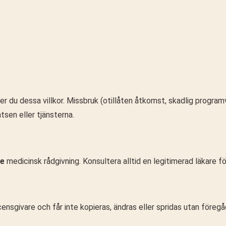
r du dessa villkor. Missbruk (otillåten åtkomst, skadlig programva
sen eller tjänsterna.
te
medicinsk rådgivning. Konsultera alltid en legitimerad läkare fö
icensgivare och får inte kopieras, ändras eller spridas utan föregåe