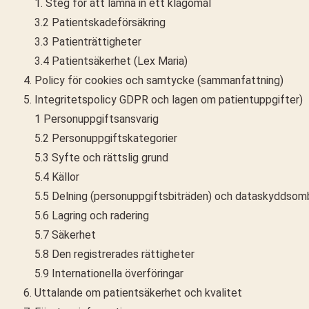
1. Steg för att lämna in ett klagomål
3.2 Patientskadeförsäkring
3.3 Patienträttigheter
3.4 Patientsäkerhet (Lex Maria)
Policy för cookies och samtycke (sammanfattning)
Integritetspolicy GDPR och lagen om patientuppgifter)
1 Personuppgiftsansvarig
5.2 Personuppgiftskategorier
5.3 Syfte och rättslig grund
5.4 Källor
5.5 Delning (personuppgiftsbiträden) och dataskyddso
5.6 Lagring och radering
5.7 Säkerhet
5.8 Den registrerades rättigheter
5.9 Internationella överföringar
Uttalande om patientsäkerhet och kvalitet