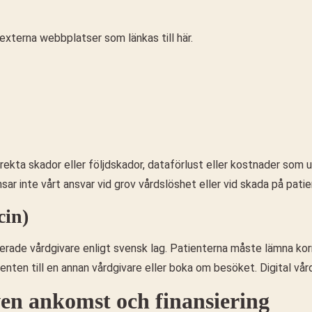
å externa webbplatser som länkas till här.
direkta skador eller följdskador, dataförlust eller kostnader som up
änsar inte vårt ansvar vid grov vårdslöshet eller vid skada på 
cin)
rade vårdgivare enligt svensk lag. Patienterna måste lämna korrek
ienten till en annan vårdgivare eller boka om besöket. Digital vå
ven ankomst och finansiering