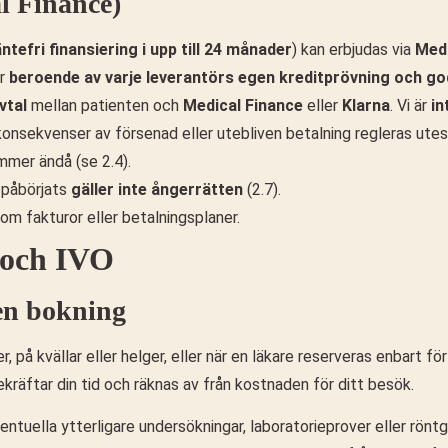
l Finance)
äntefri finansiering i upp till 24 månader
) kan erbjudas via
Medi
är
beroende av varje leverantörs egen kreditprövning och g
vtal
mellan patienten och
Medical Finance
eller
Klarna
. Vi är
in
konsekvenser av försenad eller utebliven betalning regleras utesl
mmer ändå (se 2.4).
r påbörjats
gäller inte ångerrätten
(2.7).
om fakturor eller betalningsplaner.
r och IVO
 en bokning
, på kvällar eller helger, eller när en läkare reserveras enbart f
räftar din tid och räknas av från kostnaden för ditt besök.
ventuella ytterligare undersökningar, laboratorieprover eller rönt