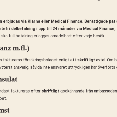
n erbjudas via Klarna eller Medical Finance. Berättigade pa
ntefri delbetalning i upp till 24 månader via Medical Financ
 ska full betalning erläggas omedelbart efter varje besök.
anz m.fl.)
n faktureras försäkringsbolaget enligt ett
skriftligt
avtal. Om b
 ytterst ansvarig, såvida inte ansvaret uttryckligen har överfört
nsulat
endast faktureras efter
skriftligt
godkännande från ambassaden e
pet.
mst