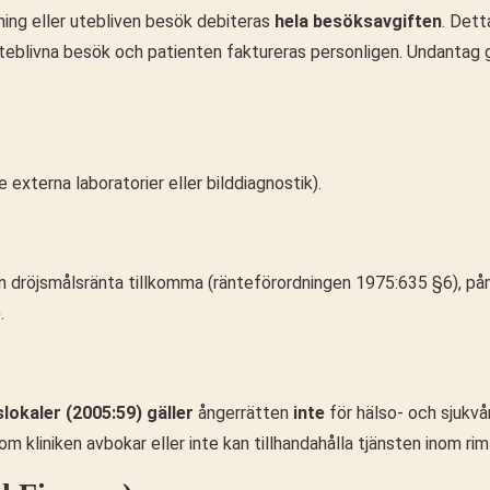
ning eller utebliven besök debiteras
hela besöksavgiften
. Dett
uteblivna besök och patienten faktureras personligen. Undantag g
e externa laboratorier eller bilddiagnostik).
kan dröjsmålsränta tillkomma (ränteförordningen 1975:635 §6), 
.
slokaler (2005:59)
gäller
ångerrätten
inte
för hälso- och sjukvår
kliniken avbokar eller inte kan tillhandahålla tjänsten inom rimli