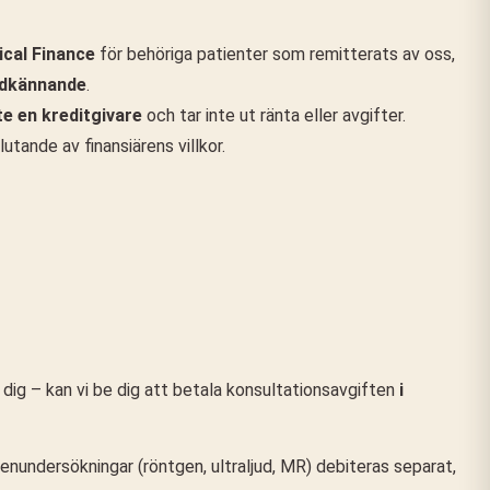
cal Finance
för behöriga patienter som remitterats av oss,
odkännande
.
te en kreditgivare
och tar inte ut ränta eller avgifter.
utande av finansiärens villkor.
ör dig – kan vi be dig att betala konsultationsavgiften
i
genundersökningar (röntgen, ultraljud, MR) debiteras separat,