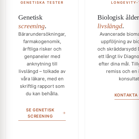
GENETISKA TESTER
LONGEVITY-
Genetisk
Biologisk ålde
screening
.
livslängd
.
Bärarundersökningar,
Avancerade bioma
farmakogenomik,
uppföljning av bi
ärftliga risker och
och skräddarsydd D
genpaneler med
ett långt liv Diagn
anknytning till
efter dina mål. Til
livslängd – tolkade av
remiss och en 
våra läkare, med en
konsultat
skriftlig rapport som
du kan behålla.
KONTAKTA
SE GENETISK
SCREENING