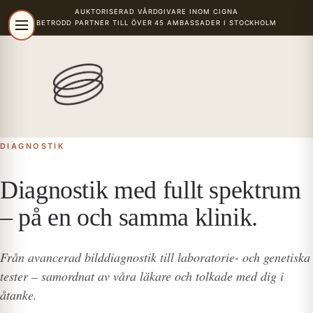
AUKTORISERAD VÅRDGIVARE
INOM CIGNA
BETRODD PARTNER TILL ÖVER 45 AMBASSADER I STOCKHOLM
r
DIAGNOSTIK
Diagnostik med fullt spektrum
– på en och samma klinik.
Från avancerad bilddiagnostik till laboratorie- och genetiska
tester – samordnat av våra läkare och tolkade med dig i
åtanke.