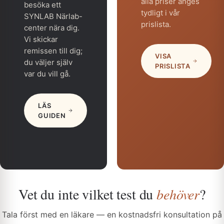
alla priser anges
besöka ett
tydligt i vår
SYNLAB Närlab-
prislista.
center nära dig.
Vi skickar
remissen till dig;
VISA
du väljer själv
PRISLISTA
var du vill gå.
LÄS
GUIDEN
Vet du inte vilket test du
behöver
?
Tala först med en läkare — en kostnadsfri konsultation på