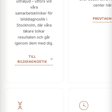
ultraljud – utförs vid
center när
våra
samarbetskliniker för
PROVTAGN
bilddiagnostik i
Stockholm, där våra
läkare tolkar
resultaten och går
igenom dem med dig.
TILL
BILDDIAGNOSTIK