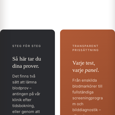
STEG FÖR STEG
TRANSPARENT
PRISSÄTTNING
Så här tar du
Varje test,
dina prover.
varje
panel
.
Det finns två
Från enskilda
sätt att lämna
blodmarkörer till
blodprov –
fullständiga
antingen på vår
screeningprogra
klinik efter
m och
tidsbokning,
bilddiagnostik –
eller genom att