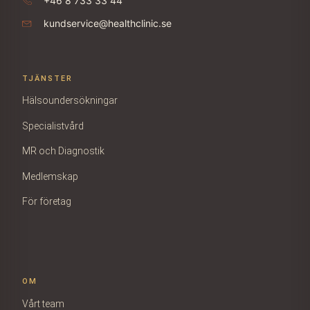
+46 8 733 33 44
kundservice@healthclinic.se
TJÄNSTER
Hälsoundersökningar
Specialistvård
MR och Diagnostik
Medlemskap
För företag
OM
Vårt team