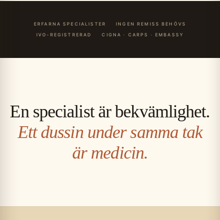
ERFARNA SPECIALISTER
INGEN REMISS BEHÖVS
IVO-REGISTRERAD
CIGNA · CARPS · EMBASSY
En specialist är bekvämlighet.
Ett dussin under samma tak
är medicin.