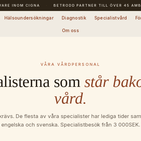
IVARE
INOM CIGNA
·
BETRODD PARTNER TILL ÖVER 45 AM
Diagnostik
Specialistvård
Fö
Om oss
VÅRA VÅRDPERSONAL
alisterna som
står bak
vård.
krävs. De flesta av våra specialister har lediga tider s
engelska och svenska. Specialistbesök från 3 000SEK.