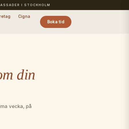
BASSADER I STOCKHOLM
retag
Cigna
Boka tid
om din
amma vecka, på