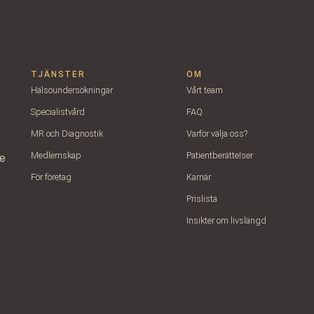
TJÄNSTER
OM
Hälsoundersökningar
Vårt team
Specialistvård
FAQ
MR och Diagnostik
Varför välja oss?
Medlemskap
Patientberättelser
e
För företag
Karriär
Prislista
Insikter om livslängd