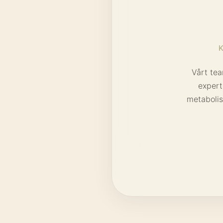
K
Vårt te
expert
metabolis