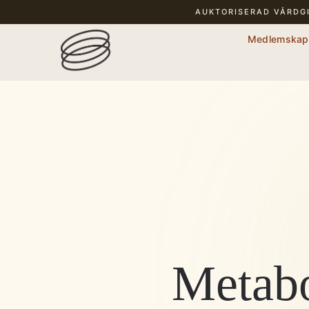
AUKTORISERAD VÅRDG
Medlemskap
Metabo