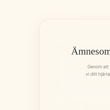
Ämnesomsä
Genom att 
vi ditt hjär