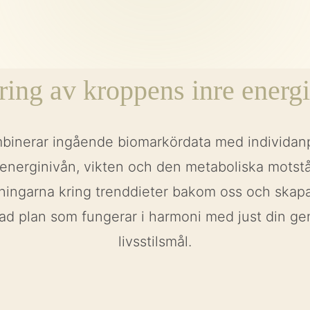
ing av kroppens inre energ
binerar ingående biomarkördata med individanp
a energinivån, vikten och den metaboliska motst
ningarna kring trenddieter bakom oss och skapar
d plan som fungerar i harmoni med just din ge
livsstilsmål.