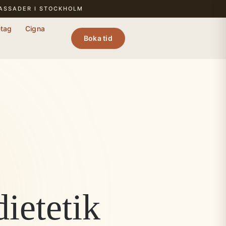
BASSADER I STOCKHOLM
etag
Cigna
Boka tid
ietetik