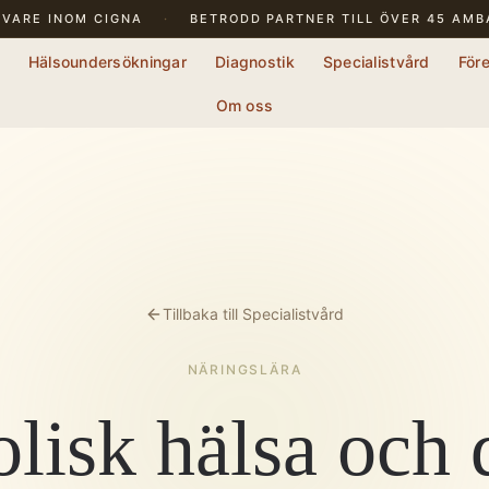
IVARE
INOM CIGNA
·
BETRODD PARTNER TILL ÖVER 45 AM
Diagnostik
Specialistvård
För
Om oss
Tillbaka till Specialistvård
NÄRINGSLÄRA
lisk hälsa och d