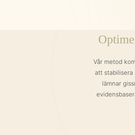
Optimer
Vår metod kom
att stabiliser
lämnar giss
evidensbasera