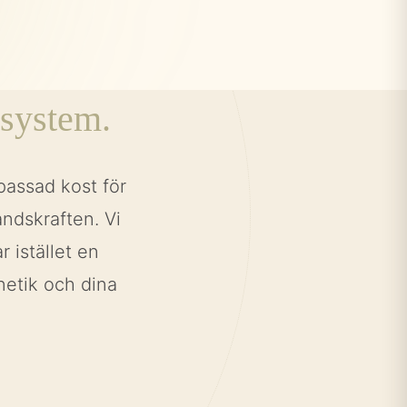
isystem.
assad kost för
åndskraften. Vi
 istället en
netik och dina