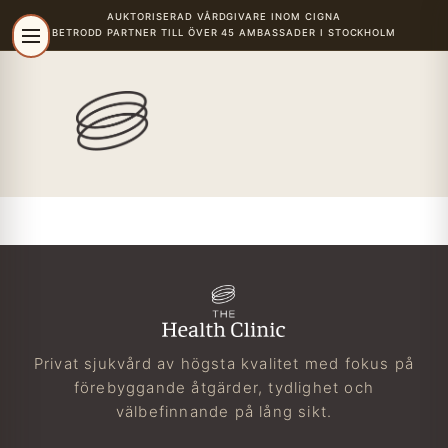
AUKTORISERAD VÅRDGIVARE
INOM CIGNA
BETRODD PARTNER TILL ÖVER 45 AMBASSADER I STOCKHOLM
r
Privat sjukvård av högsta kvalitet med fokus på
förebyggande åtgärder, tydlighet och
välbefinnande på lång sikt.