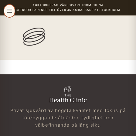
AUKTORISERAD VÅRDGIVARE
INOM CIGNA
BETRODD PARTNER TILL ÖVER 45 AMBASSADER I STOCKHOLM
r
Privat sjukvård av högsta kvalitet med fokus på
förebyggande åtgärder, tydlighet och
välbefinnande på lång sikt.