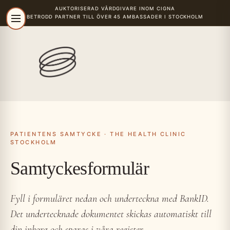
AUKTORISERAD VÅRDGIVARE
INOM CIGNA
BETRODD PARTNER TILL ÖVER 45 AMBASSADER I STOCKHOLM
r
PATIENTENS SAMTYCKE · THE HEALTH CLINIC
STOCKHOLM
Samtyckesformulär
Fyll i formuläret nedan och underteckna med BankID.
Det undertecknade dokumentet skickas automatiskt till
din inkorg och sparas i våra register.