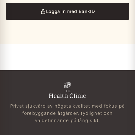
Logga in med BankID
Privat sjukvård av högsta kvalitet med fokus på
förebyggande åtgärder, tydlighet och
välbefinnande på lång sikt.