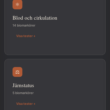
⚛
Blod och cirkulation
14 biomarkörer
Visa tester +
⚖
Järnstatus
5 biomarkörer
Visa tester +