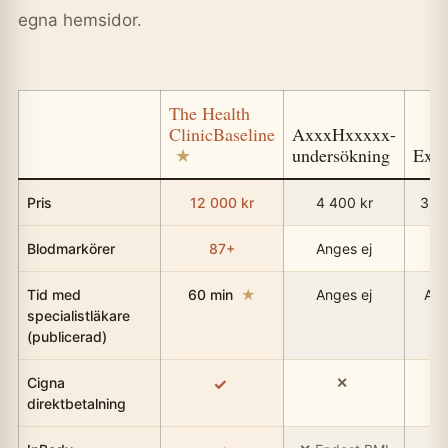
egna hemsidor.
The Health
Clinic
Baseline
Axxx
Hxxxxx-
undersökning
Exx
Pris
12 000 kr
4 400 kr
32 
Blodmarkörer
87+
Anges ej
Tid med
60 min
★
Anges ej
Ang
specialistläkare
(publicerad)
Cigna
direktbetalning