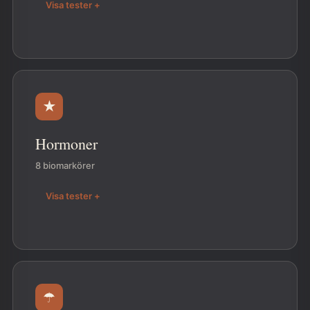
Visa tester +
★
Hormoner
8 biomarkörer
Visa tester +
☂