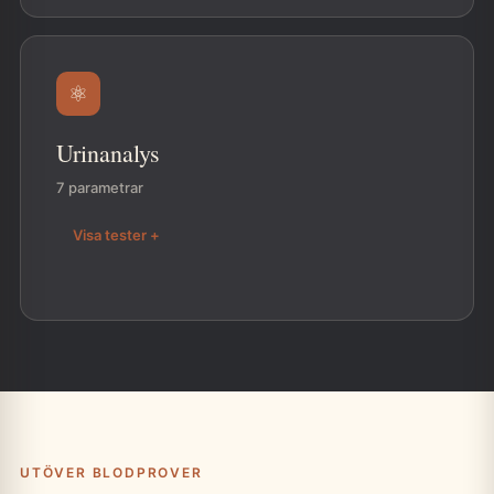
⚛
Urinanalys
7 parametrar
Visa tester +
UTÖVER BLODPROVER