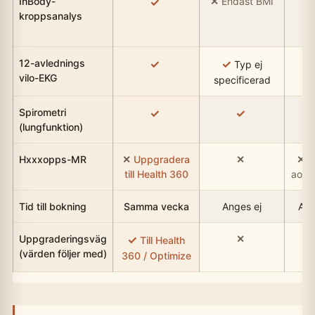
InBody-
Endast BMI
kroppsanalys
D
ist
12-avlednings
Typ ej
vilo-EKG
specificerad
Spirometri
(lungfunktion)
Hxxxopps-MR
Uppgradera
E
till Health 360
aort
Tid till bokning
Samma vecka
Anges ej
Ang
Uppgraderingsväg
Till Health
(värden följer med)
360 / Optimize