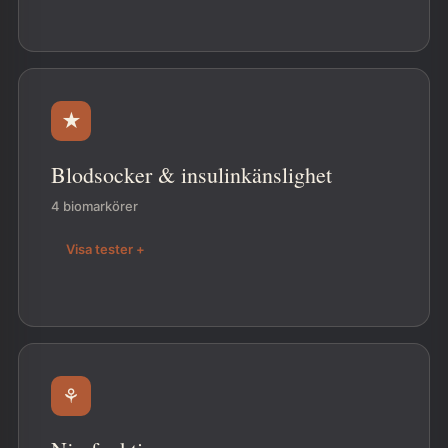
★
Blodsocker & insulinkänslighet
4 biomarkörer
Visa tester +
⚘